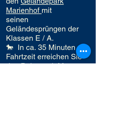
den
Geländepark
Marienhof
mit
seinen
Geländesprüngen der
Klassen E / A.
🐎 In ca. 35 Minuten
Fahrtzeit erreichen Sie
den
Reiterpark Max
Habel
Süseler Baum mit
einer Vielzahl an
Geländesprüngen der
Klassen E - L
🐎 Ca. 25 Minuten
Fahrzeit benötigen Sie,
um den (von Oktober bis